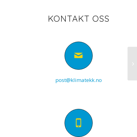
KONTAKT OSS
Be
post@klimatekk.no