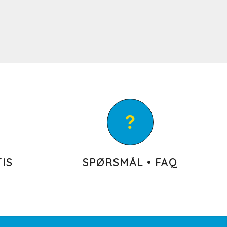
IS
SPØRSMÅL • FAQ