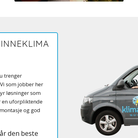
 INNEKLIMA
 trenger
 Vi som jobber her
yr løsninger som
r en uforpliktende
g montasje og god
 får den beste