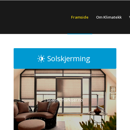
Framside
Om Klimatekk
Solskjerming
scandicmarkiser.no